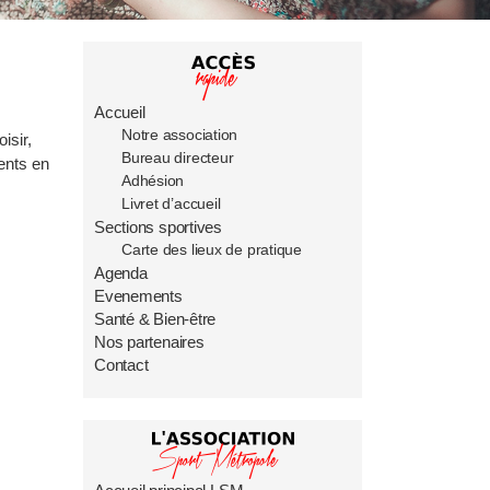
Sections sportives
Carte des lieux de pratique
Agenda
Accueil
Evenements
Notre association
isir,
Santé & Bien-être
Bureau directeur
ents en
Adhésion
Nos partenaires
Livret d’accueil
Sections sportives
Contact
Carte des lieux de pratique
Agenda
Evenements
Accueil principal LSM
Santé & Bien-être
Nos sections sportives
Nos partenaires
Contact