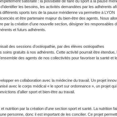
lètement satisfaite : la possibilité de faire du sport à la pause mér
 d’identifier les besoins, les activités demandées par les adhérents af
 à différents sports lors de la pause méridienne va permettre à LYON
iés et être partenaire majeur du bien-être des agents. Nous allo
 par la création d’une nouvelle section, désigner les responsables 
hérents et futurs adhérents.
ait des sessions d’ostéopathie, par des élèves ostéopathes
soins gratuits à nos adhérents. Cette activité pourrait être étendue,
ensemble des agents de nos collectivités pour favoriser la santé et le
velopper en collaboration avec la médecine du travail. Un projet innov
anisé avec le corps médical « le sport sur ordonnance », un projet qui
victions d’allier sport et bien-être au travail.
et nutrition par la création d’une section sport et santé. La nutrition fai
une personne, donc il est important de les concilier. Ce projet permet