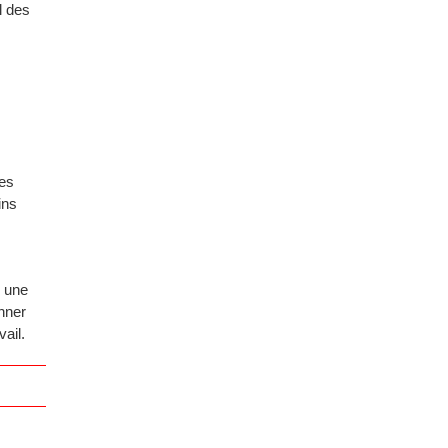
l des
des
ins
E une
onner
vail.