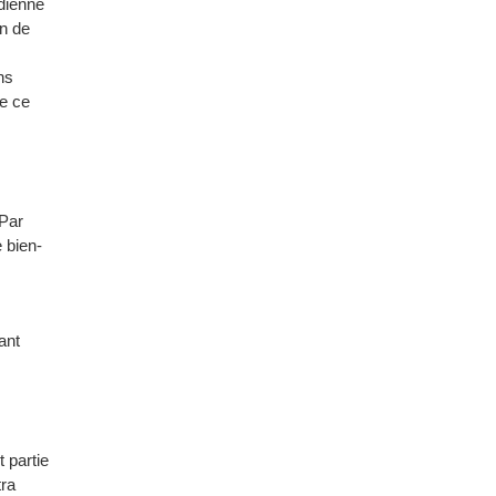
idienne
in de
ns
de ce
 Par
 bien-
ant
t partie
tra