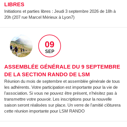
LIBRES
Initiations et parties libres : Jeudi 3 septembre 2026 de 18h à
20h (207 rue Marcel Mérieux à Lyon7)
Accueil
Notre association
09
Bureau directeur
SEP
Adhésion
ASSEMBLÉE GÉNÉRALE DU 9 SEPTEMBRE
Livret d’accueil
DE LA SECTION RANDO DE LSM
Sections sportives
Réunion du mois de septembre et assemblée générale de tous
Carte des lieux de pratique
les adhérents. Votre participation est importante pour la vie de
l'association. Si vous ne pouvez être présent, n'hésitez pas à
Agenda
transmettre votre pouvoir. Les inscriptions pour la nouvelle
Evenements
saison seront réalisées sur place. Un verre de l'amitié clôturera
cette réunion importante pour LSM RANDO
Santé & Bien-être
Nos partenaires