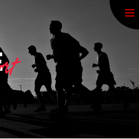
Accueil
Notre association
Bureau directeur
Adhésion
Livret d’accueil
Sections sportives
Carte des lieux de pratique
Agenda
Evenements
Santé & Bien-être
Nos partenaires