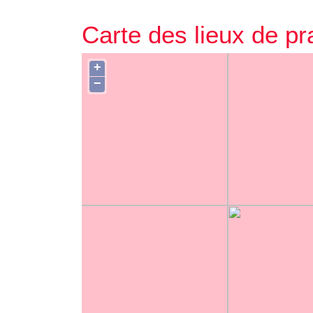
Carte des lieux de pr
+
−