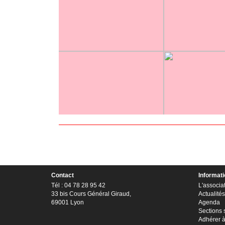
Contact
Informat
Tél : 04 78 28 95 42
L'associa
33 bis Cours Général Giraud,
Actualités
69001 Lyon
Agenda
Sections 
Adhérer 