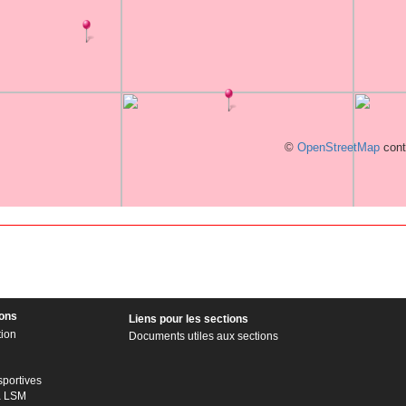
©
OpenStreetMap
cont
ions
Liens pour les sections
tion
Documents utiles aux sections
sportives
à LSM